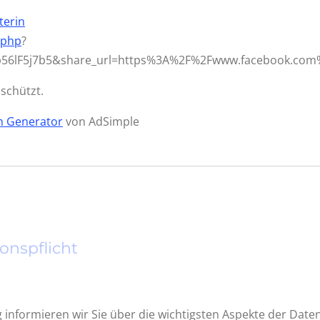
terin
.php
?
b56lF5j7b5&share_url=https%3A%2F%2Fwww.facebook.c
eschützt.
 Generator
von AdSimple
onspflicht
 informieren wir Sie über die wichtigsten Aspekte der Da