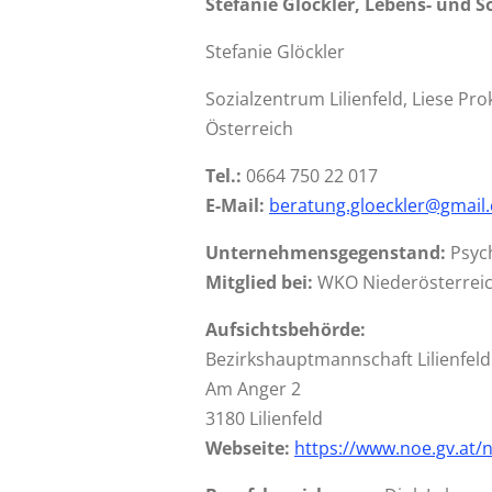
Stefanie Glöckler, Lebens- und S
Stefanie Glöckler
Sozialzentrum Lilienfeld, Liese Pro
Österreich
Tel.:
0664 750 22 017
E-Mail:
beratung.gloeckler@gmail
Unternehmensgegenstand:
Psych
Mitglied bei:
WKO Niederösterrei
Aufsichtsbehörde:
Bezirkshauptmannschaft Lilienfeld
Am Anger 2
3180 Lilienfeld
Webseite:
https://www.noe.gv.at/n