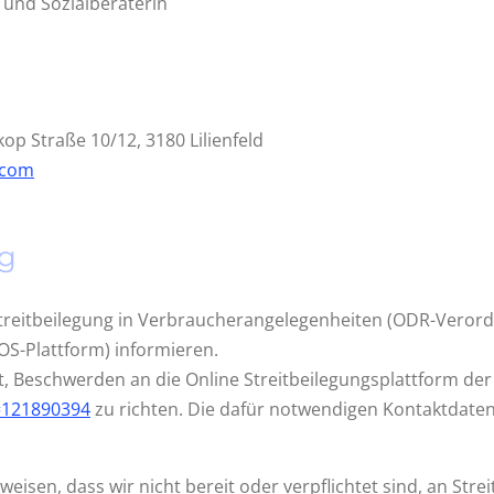
 und Sozialberaterin
kop Straße 10/12, 3180 Lilienfeld
.com
ng
eitbeilegung in Verbraucherangelegenheiten (ODR-Verordn
OS-Plattform) informieren.
t, Beschwerden an die Online Streitbeilegungsplattform d
d=121890394
zu richten. Die dafür notwendigen Kontaktdaten
eisen, dass wir nicht bereit oder verpflichtet sind, an Stre